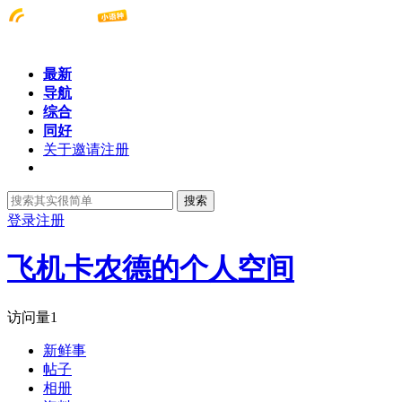
最新
导航
综合
同好
关于邀请注册
搜索
登录
注册
飞机卡农德的个人空间
访问量
1
新鲜事
帖子
相册