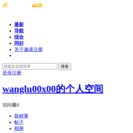
最新
导航
综合
同好
关于邀请注册
搜索
登录
注册
wanglu00x00的个人空间
访问量
0
新鲜事
帖子
相册