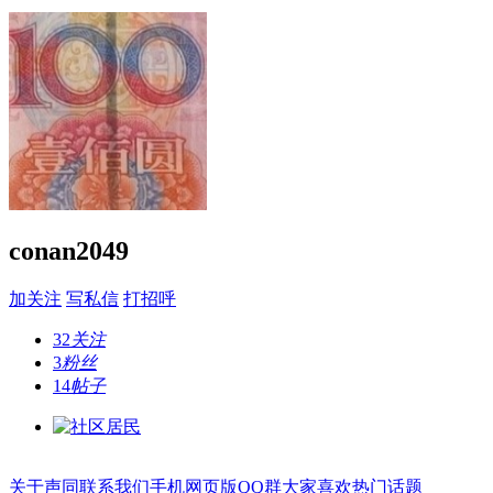
conan2049
加关注
写私信
打招呼
32
关注
3
粉丝
14
帖子
关于声同
联系我们
手机网页版
QQ群
大家喜欢
热门话题