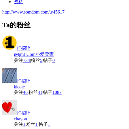
资料
http://www.somdom.com/u/45617
Ta的粉丝
打招呼
iMjmJ.Com小爱卖家
关注
734
|
粉丝
5
|
帖子
0
打招呼
kicote
关注
46
|
粉丝
41
|
帖子
1087
打招呼
chayou
关注
1
|
粉丝
1
|
帖子
1