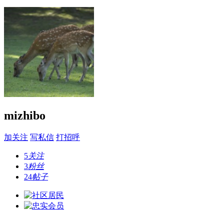
mizhibo
加关注
写私信
打招呼
5
关注
3
粉丝
24
帖子