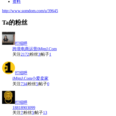
资料
http://www.somdom.com/u/39645
Ta的粉丝
打招呼
跨境电商运营iMjmJ.Com
关注
2172
|
粉丝
3
|
帖子
1
打招呼
iMjmJ.Com小爱卖家
关注
734
|
粉丝
5
|
帖子
0
打招呼
18818903099
关注
7
|
粉丝
5
|
帖子
13