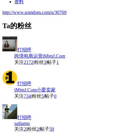
资料
http://www.somdom.com/u/30769
Ta的粉丝
打招呼
跨境电商运营iMjmJ.Com
关注
2172
|
粉丝
3
|
帖子
1
打招呼
iMjmJ.Com小爱卖家
关注
734
|
粉丝
5
|
帖子
0
打招呼
sailiamu
关注
2
|
粉丝
2
|
帖子
50