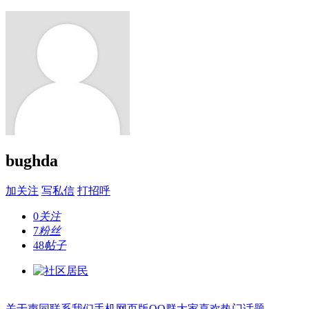
bughda
加关注
写私信
打招呼
0
关注
7
粉丝
48
帖子
关于声同
联系我们
手机网页版
QQ群
大家喜欢
热门话题