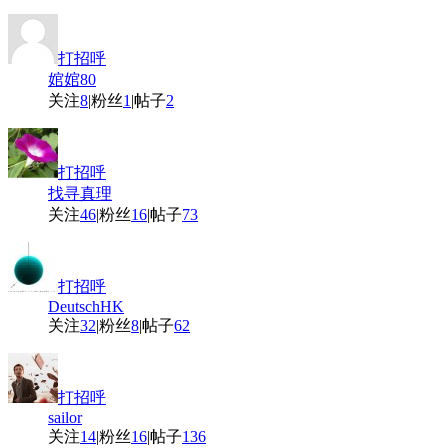
打招呼
婠婠80
关注
8
|
粉丝
1
|
帖子
2
打招呼
找寻真理
关注
46
|
粉丝
16
|
帖子
73
打招呼
DeutschHK
关注
32
|
粉丝
8
|
帖子
62
打招呼
sailor
关注
14
|
粉丝
16
|
帖子
136