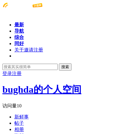
最新
导航
综合
同好
关于邀请注册
搜索
登录
注册
bughda的个人空间
访问量
10
新鲜事
帖子
相册