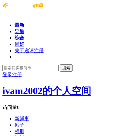
最新
导航
综合
同好
关于邀请注册
搜索
登录
注册
ivam2002的个人空间
访问量
0
新鲜事
帖子
相册