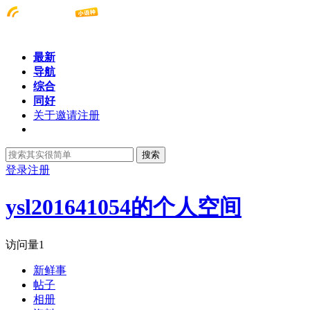
最新
导航
综合
同好
关于邀请注册
搜索
登录
注册
ysl201641054的个人空间
访问量
1
新鲜事
帖子
相册