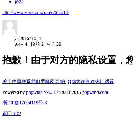
资料
http://www.somdom.com/u/676781
ysl201641054
关注
4
|
粉丝
2
|
帖子
28
抱歉！由于对方的隐私设置，
关于声同
联系我们
手机网页版
QQ群
大家喜欢
热门话题
Powered by
phpwind v9.0.1
©2003-2015
phpwind.com
浙ICP备12004119号-3
返回顶部