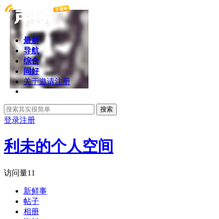
最新
导航
综合
同好
关于邀请注册
搜索
登录
注册
利未的个人空间
访问量
11
新鲜事
帖子
相册