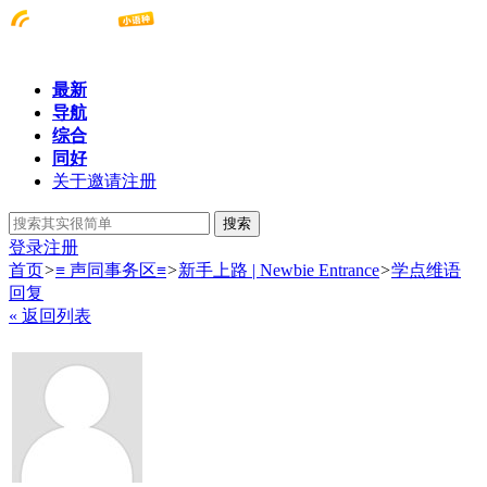
最新
导航
综合
同好
关于邀请注册
搜索
登录
注册
首页
>
≡ 声同事务区≡
>
新手上路 | Newbie Entrance
>
学点维语
回复
« 返回列表