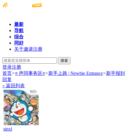
最新
导航
综合
同好
关于邀请注册
搜索
登录
注册
首页
>
≡ 声同事务区≡
>
新手上路 | Newbie Entrance
>
新手报到
回复
« 返回列表
sinxl