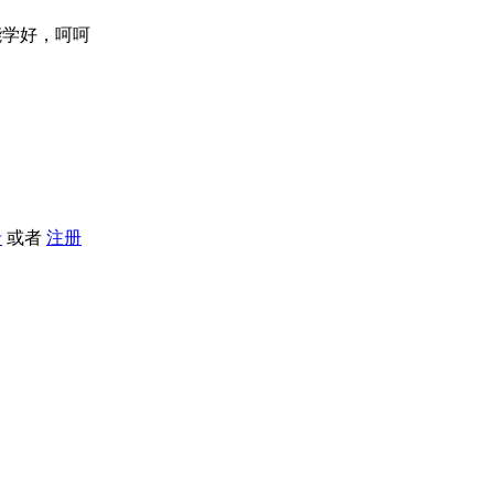
能学好，呵呵
录
或者
注册