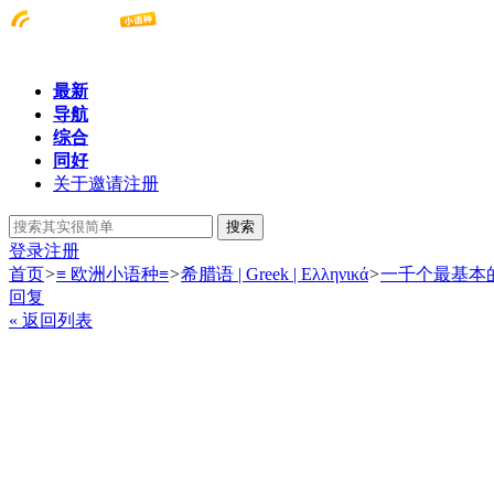
最新
导航
综合
同好
关于邀请注册
搜索
登录
注册
首页
>
≡ 欧洲小语种≡
>
希腊语 | Greek | Ελληνικά
>
一千个最基本
回复
« 返回列表