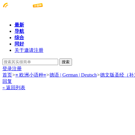
最新
导航
综合
同好
关于邀请注册
搜索
登录
注册
首页
>
≡ 欧洲小语种≡
>
德语 | German | Deutsch
>
德文版圣经（补
回复
« 返回列表