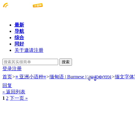
最新
导航
综合
同好
关于邀请注册
搜索
登录
注册
首页
>
≡ 亚洲小语种≡
>
缅甸语 | Burmese |ျမန္မာစကား
>
缅文字体
回复
« 返回列表
1
2
下一页 »