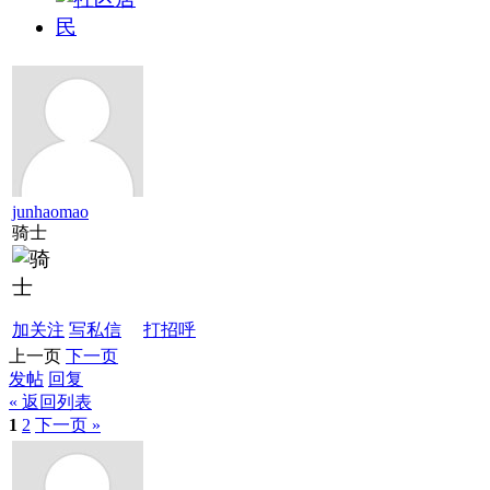
junhaomao
骑士
加关注
写私信
打招呼
上一页
下一页
发帖
回复
« 返回列表
1
2
下一页 »