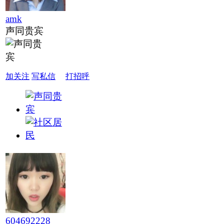
amk
声同贵宾
加关注
写私信
打招呼
604692228