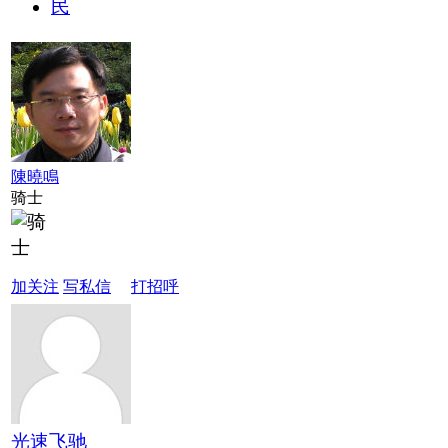
陳曉鳴
骑士
加关注
写私信
打招呼
光速飞驰