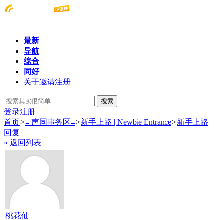
最新
导航
综合
同好
关于邀请注册
搜索
登录
注册
首页
>
≡ 声同事务区≡
>
新手上路 | Newbie Entrance
>
新手上路
回复
« 返回列表
桃花仙