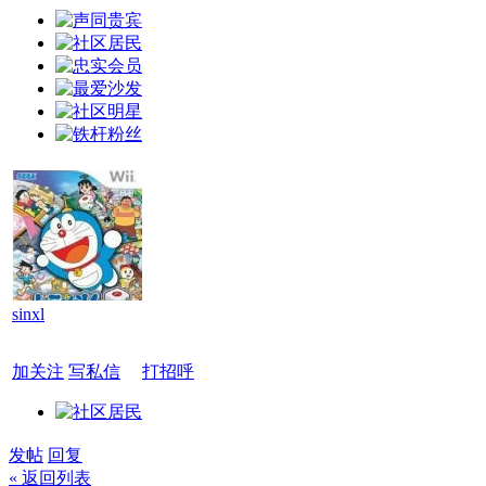
sinxl
加关注
写私信
打招呼
发帖
回复
« 返回列表