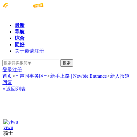
最新
导航
综合
同好
关于邀请注册
搜索
登录
注册
首页
>
≡ 声同事务区≡
>
新手上路 | Newbie Entrance
>
新人报道
回复
« 返回列表
yiwu
骑士