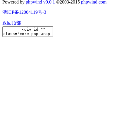
Powered by
phpwind v9.0.1
©2003-2015
phpwind.com
浙ICP备12004119号-3
返回顶部