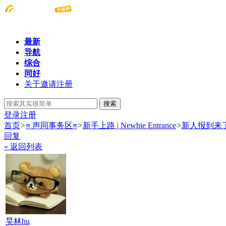
最新
导航
综合
同好
关于邀请注册
搜索
登录
注册
首页
>
≡ 声同事务区≡
>
新手上路 | Newbie Entrance
>
新人报到来
回复
« 返回列表
昊林hu