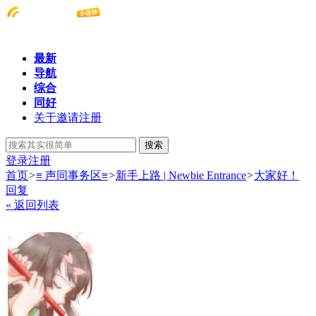
最新
导航
综合
同好
关于邀请注册
搜索
登录
注册
首页
>
≡ 声同事务区≡
>
新手上路 | Newbie Entrance
>
大家好！
回复
« 返回列表