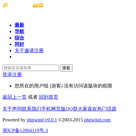
最新
导航
综合
同好
关于邀请注册
搜索
登录
注册
您所在的用户组 (游客) 没有访问该版块的权限
返回上一页
或者
回到首页
关于声同
联系我们
手机网页版
QQ群
大家喜欢
热门话题
Powered by
phpwind v9.0.1
©2003-2015
phpwind.com
浙ICP备12004119号-3