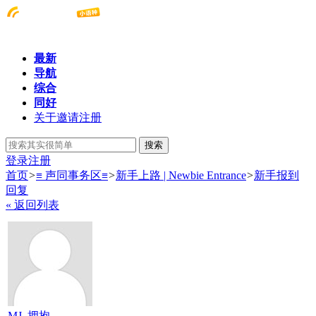
最新
导航
综合
同好
关于邀请注册
搜索
登录
注册
首页
>
≡ 声同事务区≡
>
新手上路 | Newbie Entrance
>
新手报到
回复
« 返回列表
MJ_拥抱