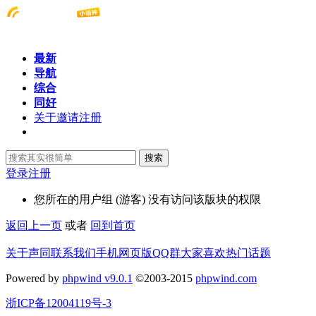
最新
导航
综合
同好
关于邀请注册
搜索
登录
注册
您所在的用户组 (游客) 没有访问该版块的权限
返回上一页
或者
回到首页
关于声同
联系我们
手机网页版
QQ群
大家喜欢
热门话题
Powered by
phpwind v9.0.1
©2003-2015
phpwind.com
浙ICP备12004119号-3