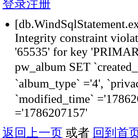
登录
注册
[db.WindSqlStatement.e
Integrity constraint viol
'65535' for key 'PRIM
pw_album SET `created_
`album_type` ='4', `priva
`modified_time` ='178620
='1786207157'
返回上一页
或者
回到首