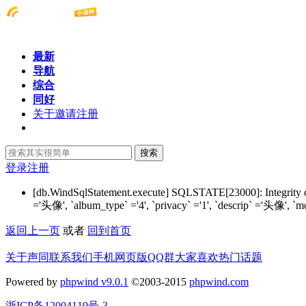
最新
导航
综合
同好
关于邀请注册
搜索
登录
注册
[db.WindSqlStatement.execute] SQLSTATE[23000]: Integrity 
='头像', `album_type` ='4', `privacy` ='1', `descrip` ='头像', `
返回上一页
或者
回到首页
关于声同
联系我们
手机网页版
QQ群
大家喜欢
热门话题
Powered by
phpwind v9.0.1
©2003-2015
phpwind.com
浙ICP备12004119号-3