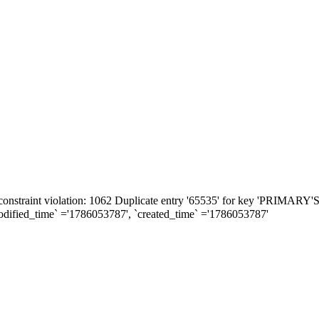
constraint violation: 1062 Duplicate entry '65535' for key 'PRIMA
modified_time` ='1786053787', `created_time` ='1786053787'