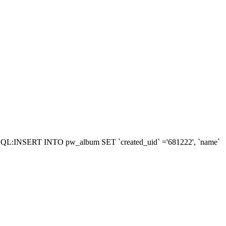
RY'SQL:INSERT INTO pw_album SET `created_uid` ='681222', `name`