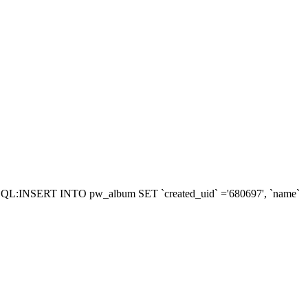
RY'SQL:INSERT INTO pw_album SET `created_uid` ='680697', `name`