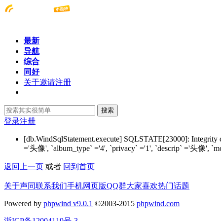
最新
导航
综合
同好
关于邀请注册
搜索
登录
注册
[db.WindSqlStatement.execute] SQLSTATE[23000]: Integrity 
='头像', `album_type` ='4', `privacy` ='1', `descrip` ='头像', `
返回上一页
或者
回到首页
关于声同
联系我们
手机网页版
QQ群
大家喜欢
热门话题
Powered by
phpwind v9.0.1
©2003-2015
phpwind.com
浙ICP备12004119号-3