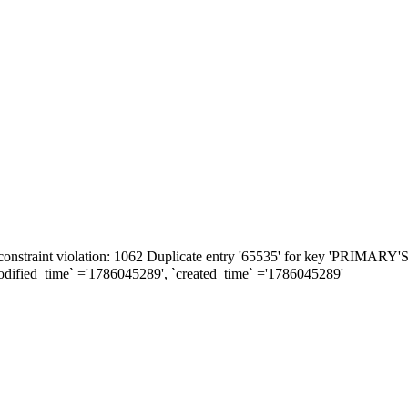
constraint violation: 1062 Duplicate entry '65535' for key 'PRIMA
modified_time` ='1786045289', `created_time` ='1786045289'