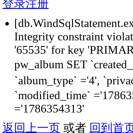
登录
注册
[db.WindSqlStatement.e
Integrity constraint viol
'65535' for key 'PRIM
pw_album SET `created_
`album_type` ='4', `priva
`modified_time` ='178635
='1786354313'
返回上一页
或者
回到首