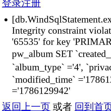
登录
注册
[db.WindSqlStatement.e
Integrity constraint viol
'65535' for key 'PRIM
pw_album SET `created_
`album_type` ='4', `priva
`modified_time` ='178612
='1786129942'
返回上一页
或者
回到首