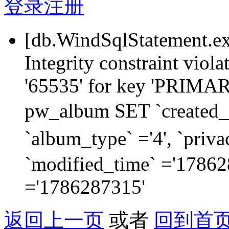
登录
注册
[db.WindSqlStatement.e
Integrity constraint viol
'65535' for key 'PRIM
pw_album SET `created_
`album_type` ='4', `priva
`modified_time` ='178628
='1786287315'
返回上一页
或者
回到首