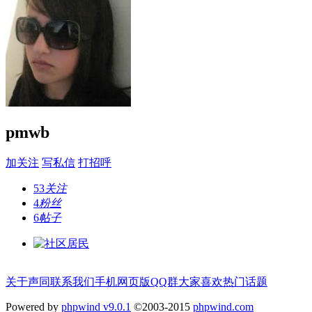
pmwb
加关注
写私信
打招呼
53
关注
4
粉丝
6
帖子
关于声同
联系我们
手机网页版
QQ群
大家喜欢
热门话题
Powered by
phpwind v9.0.1
©2003-2015
phpwind.com