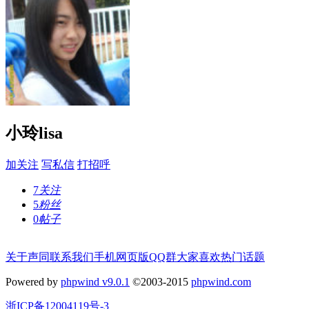
小玲lisa
加关注
写私信
打招呼
7
关注
5
粉丝
0
帖子
关于声同
联系我们
手机网页版
QQ群
大家喜欢
热门话题
Powered by
phpwind v9.0.1
©2003-2015
phpwind.com
浙ICP备12004119号-3