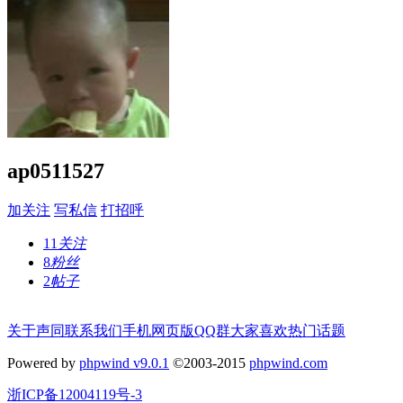
ap0511527
加关注
写私信
打招呼
11
关注
8
粉丝
2
帖子
关于声同
联系我们
手机网页版
QQ群
大家喜欢
热门话题
Powered by
phpwind v9.0.1
©2003-2015
phpwind.com
浙ICP备12004119号-3