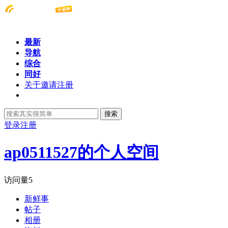
最新
导航
综合
同好
关于邀请注册
搜索
登录
注册
ap0511527的个人空间
访问量
5
新鲜事
帖子
相册