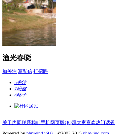
渔光春晓
加关注
写私信
打招呼
5
关注
7
粉丝
4
帖子
关于声同
联系我们
手机网页版
QQ群
大家喜欢
热门话题
Powered by
phpwind v9.0.1
©2003-2015
phpwind.com