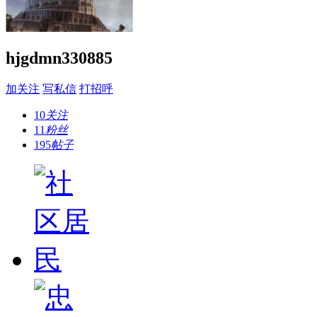
hjgdmn330885
加关注
写私信
打招呼
10
关注
11
粉丝
195
帖子