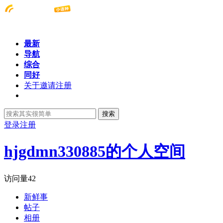
最新
导航
综合
同好
关于邀请注册
搜索
登录
注册
hjgdmn330885的个人空间
访问量
42
新鲜事
帖子
相册