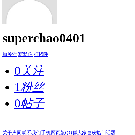
superchao0401
加关注
写私信
打招呼
0
关注
1
粉丝
0
帖子
关于声同
联系我们
手机网页版
QQ群
大家喜欢
热门话题