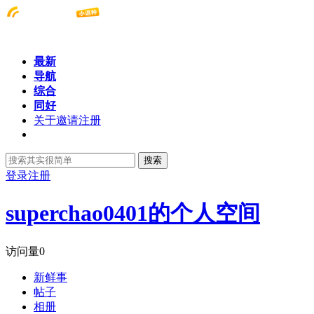
最新
导航
综合
同好
关于邀请注册
搜索
登录
注册
superchao0401的个人空间
访问量
0
新鲜事
帖子
相册