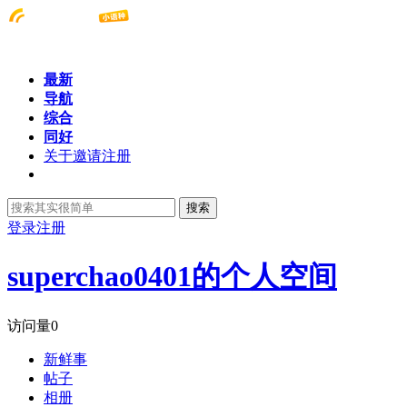
最新
导航
综合
同好
关于邀请注册
搜索
登录
注册
superchao0401的个人空间
访问量
0
新鲜事
帖子
相册