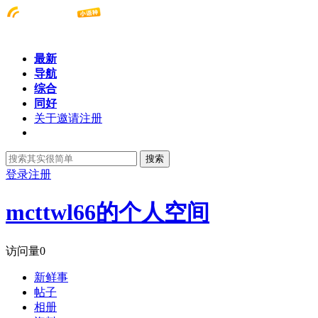
最新
导航
综合
同好
关于邀请注册
搜索
登录
注册
mcttwl66的个人空间
访问量
0
新鲜事
帖子
相册